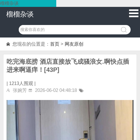
榴榴杂谈
榴榴杂谈
您现在的位置是：
首页
>
网友原创
吃完海底捞 酒店直接放飞成骚浪女.啊快点插
进来啊逼痒！[43P]
|
1213人围观 |
张婉芳
2026-06-02 04:48:18