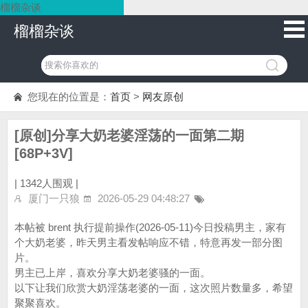
榴榴杂谈
榴榴杂谈
您现在的位置是：
首页
>
网友原创
[原创]分享大奶老婆淫荡的一面第二期
[68P+3V]
|
1342人围观 |
厦门一只狼
2026-05-29 04:48:27
本帖被 brent 执行提前操作(2026-05-11)今日投稿男主，家有
个大奶老婆，昨天男主看发帖响应不错，特意再发一部分图
片。
男主已上岸，喜欢分享大奶老婆骚的一面。
以下让我们欣赏大奶淫荡老婆的一面，这次照片数量多，希望
聚聚喜欢。