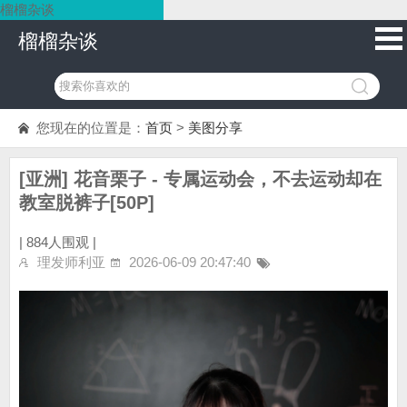
榴榴杂谈
榴榴杂谈
您现在的位置是：
首页
>
美图分享
[亚洲] 花音栗子 - 专属运动会，不去运动却在
教室脱裤子[50P]
|
884人围观 |
理发师利亚
2026-06-09 20:47:40