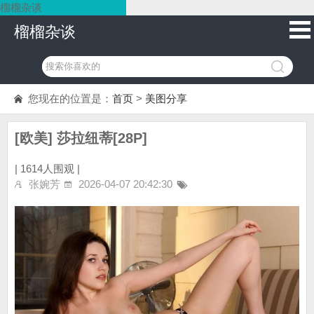
榴榴杂谈
榴榴杂谈
您现在的位置是：
首页
>
美图分享
[欧美] 莎拉纽蒂[28P]
|
1614人围观 |
张婉芳
2026-04-07 20:42:30