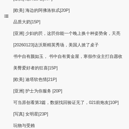
[欧美] 海边的阿佛洛狄忒[20P]
品质大奶[15P]
[亚洲] 少妇的屄，这屄你能一个晚上换十种姿势肏，天亮
[20260123]达沃斯精英秀场，美国人掀了桌子
书中自有颜如玉， 书中自有黄金屋，寒假作业主打自愿收
美臀爱好者的狂喜[15P]
[欧美] 迪塔软色情[21P]
[亚洲] 护士为你服务 [20P]
可当原创看第3篇，数据找回验证无了，021前炮友[10P]
[写真] 女明星[23P]
玩物与受贿