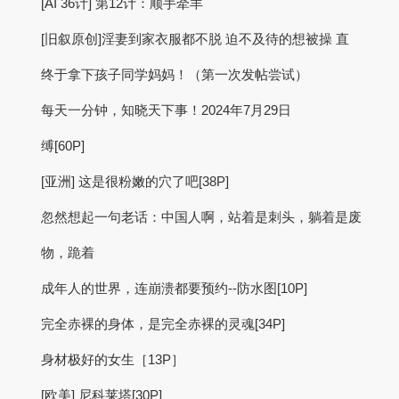
[AI 36计] 第12计：顺手牵羊
[旧叙原创]淫妻到家衣服都不脱 迫不及待的想被操 直
终于拿下孩子同学妈妈！（第一次发帖尝试）
每天一分钟，知晓天下事！2024年7月29日
缚[60P]
[亚洲] 这是很粉嫩的穴了吧[38P]
忽然想起一句老话：中国人啊，站着是刺头，躺着是废
物，跪着
成年人的世界，连崩溃都要预约--防水图[10P]
完全赤裸的身体，是完全赤裸的灵魂[34P]
身材极好的女生［13P］
[欧美] 尼科莱塔[30P]