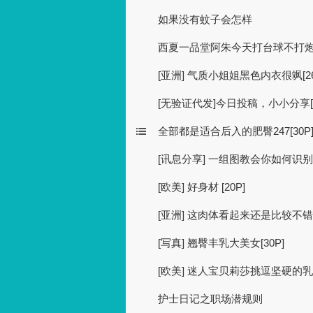
如果没有蚊子会怎样
西夏一品堂阿朱今天打台球不打炮[7
[亚洲] 气质小姐姐黑色内衣很飒[26
[无验证代发]今日投稿，小小分享[1
全部都是适合后入的肥臀247[30P
[讯息分享] 一组图教会你如何识
[欧美] 好身材 [20P]
[亚洲] 这肉体看起来还是比较不错的
[写真] 翘臀丰乳大美女[30P]
[欧美] 迷人宝贝莉莎挑逗坚硬的
护士日记之职场潜规则