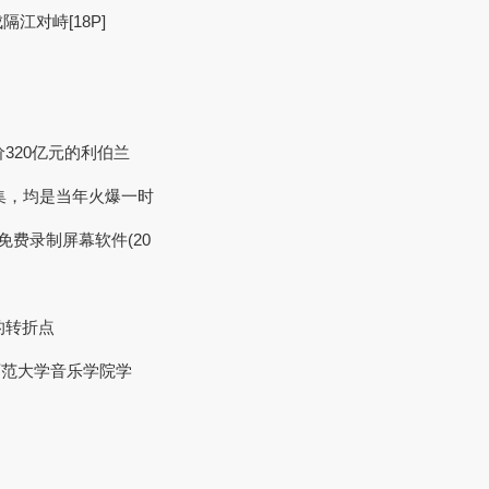
江对峙[18P]
价320亿元的利伯兰
合集，均是当年火爆一时
佳免费录制屏幕软件(20
的转折点
阜师范大学音乐学院学