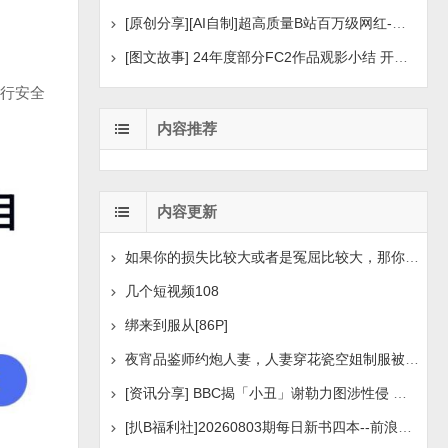
[原创分享][AI自制]超高质量B站百万级网红-河野华粉丝
[图文故事] 24年度部分FC2作品观影小结 开年王炸后续
行安全
内容推荐
内容更新
如果你的损失比较大或者是冤屈比较大，那你想挽回损失或
几个短视频108
绑来到服从[86P]
夜宵品鉴师约炮人妻，人妻穿花瓷空姐制服被操[14P+1V]
[资讯分享] BBC揭「小丑」谢勒力图涉性侵 疑化名诱骗
[扒B福利社]20260803期每日新书四本--前浪后浪、实锤：