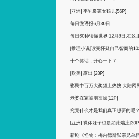
[亚洲] 平乳良家女孩儿[56P]
每日微语报6月30日
每日60秒读懂世界 12月8日,在
[推理小说]读完怀疑自己智商的1
十个笑话，开心一下 7
[欧美] 露出 [28P]
彩民中百万大奖频上热搜 大陆网
老婆在家被朋友操[12P]
究竟什么才是我们真正想要的呢
[亚洲] 裸体妹子也是如此端庄[30P
新剧《怪物：梅内德斯弑亲兄弟