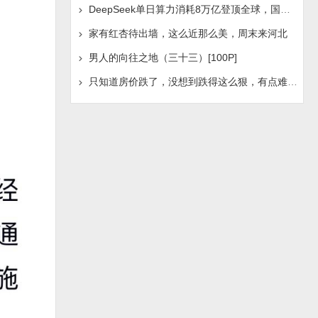
DeepSeek单日算力消耗8万亿登顶全球，国产AI浪潮是否迎
家有红杏待出墙，这么近那么美，周末来河北
男人的向往之地（三十三）[100P]
只知道房价跌了，没想到跌得这么狠，有点难受啊！