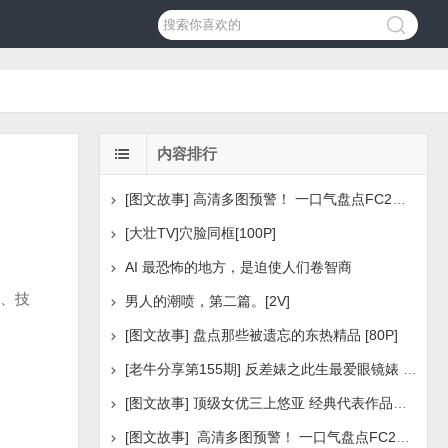
内容排行
[图文故事] 高清多图预警！ 一口气盘点FC2美少女系列之
[大壮TV]穴脸同框[100P]
AI 最恐怖的地方，是迫使人们卷智商
、技
男人的潮喷，第二篇。[2V]
[图文故事] 盘点那些被遗忘的东热精品 [80P]
[老牛分享第155期] 反差婊之此生最爱眼镜婊 [160P]
[图文故事] 顶级女优三上悠亚 经典代表作品盘点 [288P
[图文故事] 高清多图预警！ 一口气盘点FC2美少女系列