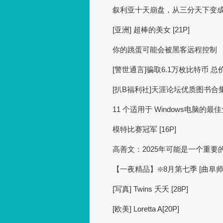
叙利亚十天崩盘，从三分天下变成隔
[亚洲] 超棒的美女 [21P]
你的跳蛋可能会被黑客远程控制
[警世通言]骗取6.1万枚比特币 总
[扒B福利社]天涯论坛优质图书
11 个适用于 Windows电脑的最
模特比赛冠军 [16P]
高善文：2025年可能是一个重要
【一夜精品】❇️8月第七季 [曲
[写真] Twins 夭夭 [28P]
[欧美] Loretta A[20P]