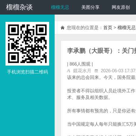
榴榴杂谈
榴榴杂谈
榴榴无忌
美图分享
网友原创
您现在的位置是：
首页
>
榴榴无忌
李承鹏（大眼哥）：关门
|
866人围观 |
鏡花水月
2026-06-03 17:37
手机浏览扫描二维码
该来的总会回来。今天，国务院最
投资者不得以组织人员赴境外工作
术、服务及相关数据。
所有事情都有预兆的，只是你还有
当中国规定每人每年只能换汇5万