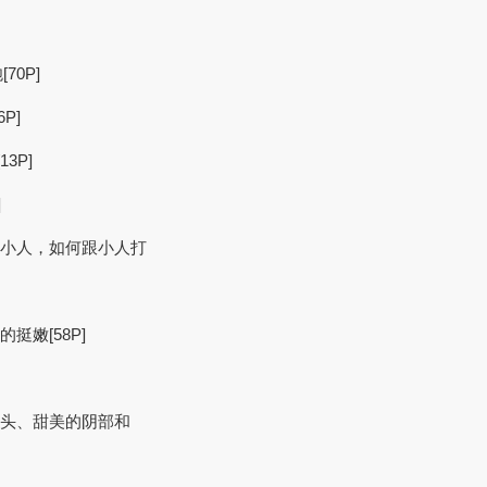
0P]
P]
3P]
]
别小人，如何跟小人打
挺嫩[58P]
乳头、甜美的阴部和