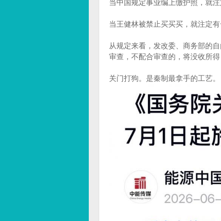
当中国规定事业编上缴护照，就注
当王健林被禁止买买买，就注定有一
从规定来看，发改委、商务部的自
审查，不配合审查的，将没收所得
关门打狗。是秦制最拿手的工艺。