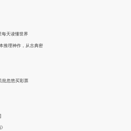
这里每天读懂世界
0本推理神作，从古典密
民批忽悠买彩票
？
]
档》