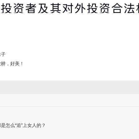
妹子
农耕，好美！
是怎么“追”上女人的？