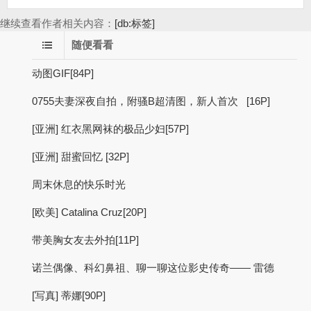
继续查看作者相关内容：
[db:标签]
随便看看
动图GIF[84P]
0755夫妻深夜自拍，附骚B超清图，新人首次 [16P]
[亚洲] 红衣黑网袜的极品少妇[57P]
[亚洲] 甜蜜回忆 [32P]
周末休息的快乐时光
[欧美] Catalina Cruz[20P]
带美胸女友去外拍[11P]
诺兰偶像、科幻鼻祖、聊一聊这位影史传奇—— 雷德
[写真] 蒂娜[90P]