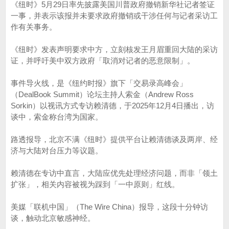
《纽时》5月29日率先披露美国川普政府撤销新华社记者签证
一事，并表示该报并未要求政府撤销或干涉任何与记者采访工
作有关事务。
《纽时》发表声明要求中方，立刻核发王月眉重回大陆的采访
证，并呼吁美中双方政府「取消对记者的恶意限制」。
事件导火线，是《纽约时报》旗下「交易录高峰会」
（DealBook Summit）论坛主持人索金（Andrew Ross
Sorkin）以视讯方式专访赖清德，于2025年12月4日播出，访
谈中，索金称台湾为国家。
路透报导，北京不满《纽时》提供平台让赖清德谈及两岸、经
济与大陆对台压力等议题。
赖清德在专访中直言，大陆应优先处理经济问题，而非「领土
扩张」，相关内容被视为踩到「一中原则」红线。
美媒「联机中国」（The Wire China）报导，这段十分钟访
谈，触动北京敏感神经。