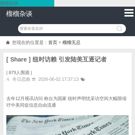
榴榴杂谈
榴榴杂谈
您现在的位置是：
首页
>
榴榴无忌
[ Share ] 纽时访赖 引发陆美互逐记者
|
879人围观 |
冬日恋曲
2026-06-02 17:37:13
去年12月视讯访问 称台为国家 纽时声明忧采访空间大幅限缩
吁中美同促信息自由流通