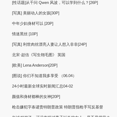
[性话题]从千问 Qwen 风波，可以学到什么？[26P]
[写真] 美丽动人的女孩[30P]
中年少妇身材可以 [20P]
情迷黑丝 [10P]
[写真] 利世肉丝漂亮人妻让人想入非非[24P]
北宋·赵佶《写生翎毛图》 英国
[欧美] Lena Anderson[20P]
[图说] 你们不知道我多享受 （06.04）
24小时最新全球实时新闻汇总04-02
颜值和身材都棒的女神[20P]
枪击嫌犯字条谴责特朗普政策 特朗普指枪手写反基督