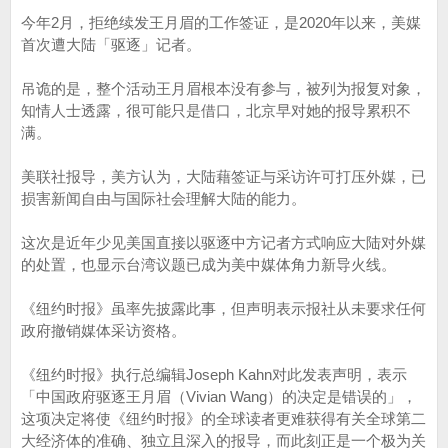
今年2月，拒绝续发王月眉的工作签证，是2020年以来，美媒
首次遭大陆「驱逐」记者。
吊诡的是，整个活动王月眉根本没有参与，被列为报复对象，
知情人士透露，很可能只是借口，北京早对她的报导累积不
满。
美联社报导，美方认为，大陆藉签证与采访许可打压外媒，已
损害新闻自由与国际社会理解大陆的能力。
这次是近年少见美国直接以驱逐中方记者方式响应大陆对外媒
的处置，也显示台湾议题已成为美中媒体角力新导火线。
《纽约时报》虽率先披露此事，但声明表示报社从未要求任何
政府撤销媒体采访资格。
《纽约时报》执行总编辑Joseph Kahn对此发表声明，表示
「中国政府驱逐王月眉（Vivian Wang）的决定是错误的」，
这项决定将使《纽约时报》的全球读者更难获得有关全球第二
大经济体的准确、独立且深入的报导，而此刻正是一个极为关