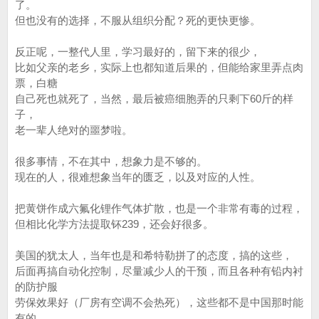
了。
但也没有的选择，不服从组织分配？死的更快更惨。
反正呢，一整代人里，学习最好的，留下来的很少，
比如父亲的老乡，实际上也都知道后果的，但能给家里弄点肉
票，白糖
自己死也就死了，当然，最后被癌细胞弄的只剩下60斤的样
子，
老一辈人绝对的噩梦啦。
很多事情，不在其中，想象力是不够的。
现在的人，很难想象当年的匮乏，以及对应的人性。
把黄饼作成六氟化锂作气体扩散，也是一个非常有毒的过程，
但相比化学方法提取钚239，还会好很多。
美国的犹太人，当年也是和希特勒拼了的态度，搞的这些，
后面再搞自动化控制，尽量减少人的干预，而且各种有铅内衬
的防护服
劳保效果好（厂房有空调不会热死），这些都不是中国那时能
有的。