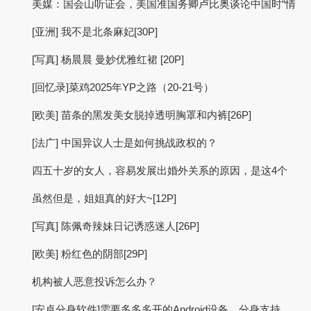
美媒：国会山听证会，美国准国务卿卢比奥谈论中国时“情
[亚洲] 我不是北条麻妃[30P]
[写真] 杨晨晨 曼妙优雅红裙 [20P]
[回忆录]菜鸡2025年YP之路（20-21号）
[欧美] 苗条的黑发美女脱掉透明胸罩和内裤[26P]
[法广] 中国异议人士是如何挑战政权的？
四五十岁的女人，容易发展出婚外关系的原因，是这4个
虽然但是，姐姐真的好大~[12P]
[写真] 陈佩奇辣妹日记诱惑迷人[26P]
[欧美] 粉红色的阴部[29P]
机构被人恶意投诉怎么办？
[安卓分身软件]需要多多多开的Android设备，分身支持