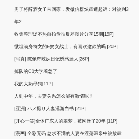
男子将醉酒女子带回家，发微信群炫耀遭起诉：对被判3
年2
收集整理汤不热自拍偷拍反差图片分享15期[19P]
微坦满身符文的E奶女战士，有喜欢这款的吗 [20P]
[写真] 陈佩奇辣妹日记诱惑迷人[26P]
掉队的C9大学着急了
我的大奶母狗[11P]
人到中年，夫妻关系怎么能有激情呢？
[亚洲] ハメ撮り人妻淫游白书 [21P]
[开心一笑]全体广东人的噩梦，被网暴了20年 [11P]
[漫画] 全彩无码 慾求不满的人妻在淫蕩温泉中被放肆