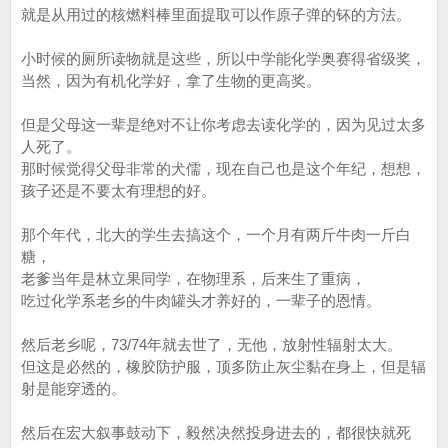
就是从用过的核燃料棒里面提取可以作原子弹的钚的方法。
小时候的厕所读物就是这些，所以中学能化学奥赛得省级奖，
当然，因为有机化学好，拿了生物的更高奖。
但是父母这一辈是绝对不让你考虑去读化学的，因为见过太多
人死了。
那时候觉得父母非常的犬儒，现在自己也是这个年纪，想想，
孩子还是不要太有理想的好。
那个年代，北大的学生去搞这个，一个月有两斤牛肉一斤白
糖，
老爹当年是林立果同学，在物理系，后来生了重病，
吃过化学系老乡的牛肉罐头才养好的，一辈子的恩情。
然后老乡呢，73/74年就去世了，无他，放射性辐射太大。
但这是必然的，橡胶防护服，顶多防止灰尘黏在身上，但是辐
射是能穿透的。
然后在宏大叙事鼓动下，毅然决然投身进去的，都很快就死