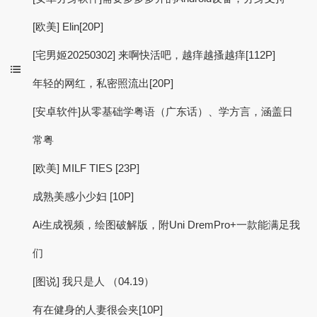
[欧美] Elin[20P]
[宅男姬20250302] 来啊快活吧，越痒越搔越痒[112P]
年轻的网红，私密照流出[20P]
[安卓软件]从零基础学粤语（广东话）、学方言，涵盖日
常粤
[欧美] MILF TIES [23P]
成熟美感小少妇 [10P]
Ai生成视频，绘图破解版，附Uni DremPro+一款能满足我
们
[图说] 我只是人 （04.19）
有在健身的人妻很会夹[10P]