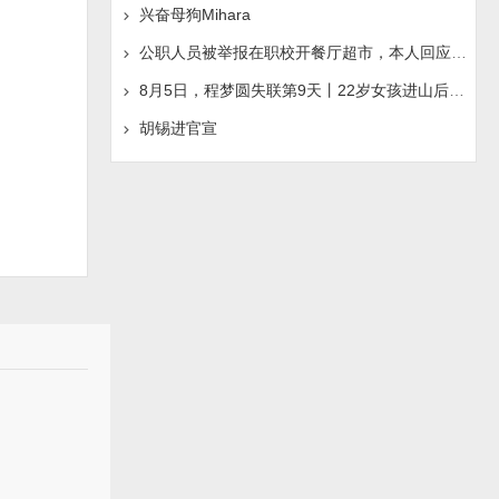
兴奋母狗Mihara
公职人员被举报在职校开餐厅超市，本人回应称“是给别人
8月5日，程梦圆失联第9天丨22岁女孩进山后人间蒸发，手机
胡锡进官宣