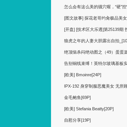
怎么会有这么美的骚穴喔，“硬”控“大
[图文故事] 探花老哥约肏极品美
[开盘] [技术区大乐透]第25139期
狼虎之年的人妻大胆露出自拍_[10
绝顶恼杀闷绝动图之（49）蛋蛋楽
告别铜线束缚！英特尔玻璃基板实
[欧美] Bmoinre[24P]
IPX-192 身穿制服恶魔美女 无所顾
金毛鲍鱼[69P]
[欧美] Stefania Beatty[20P]
自慰分享[19P]