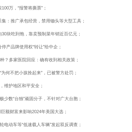
00万，“报警将撕票”；
采集：推广承包经营，禁用锄头等大型工具；
均30块吃到饱，靠卖预制菜年销近百亿元；
停产品牌使用权“转让”给中企；
费接种？多家医院回应：确有收到相关政策；
“为何不把小孩拴起来”，已被警方处罚；
导，维护地区和平安全；
极少数“台独”顽固分子，不针对广大台胞；
用巨额财富来影响2024年美国大选；
轮电动车等“低速载人车辆”发起双反调查；