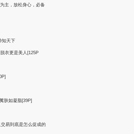
赏为主，放松身心，必备
秒知天下
人脱衣更是美人[125P
P]
荑肤如凝脂[39P]
人交易到底是怎么促成的