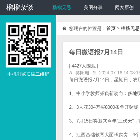
榴榴杂谈
榴榴杂谈
榴榴无忌
美图分享
网友原创
您现在的位置是：
首页
>
榴榴无忌
每日微语报7月14日
|
4427人围观 |
笑阑珊
2024-07-16 14:08:1
手机浏览扫描二维码
每日微语报7月14日，星期日，
1、中小学教师减负新动向：多地
2、3人花394万买8000条鱼开赌
3、7月15日将迎来今年“三伏天”，
4、江西基础教育大面积肃贪：4个