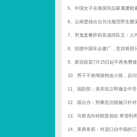
5、中国女子在泰国失踪家属遭勒索1
6、云南楚雄出台办法规范野生菌
7、穷鬼套餐萨莉亚成排队王：人
8、招揽中国车企建厂，意拟将部分
9、新冠疫苗7月15日起不再免
10、男子不拴绳致狗追小孩，反问
11、国防部：美菲应立即撤走中
12、国台办：刑事惩治措施只针对
13、马斯克向特朗普捐款 希望利
14、美商务部：对进口自中国的三