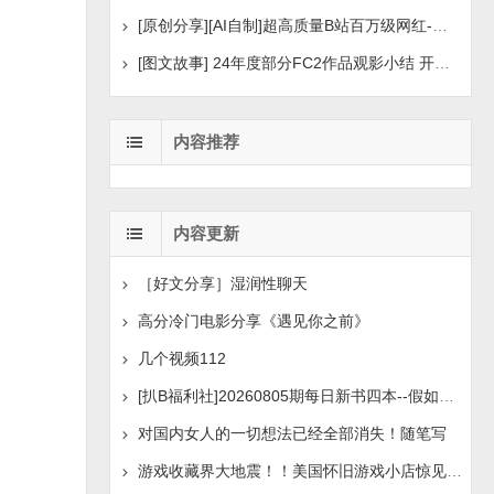
[原创分享][AI自制]超高质量B站百万级网红-河野华粉丝
[图文故事] 24年度部分FC2作品观影小结 开年王炸后续
内容推荐
内容更新
［好文分享］湿润性聊天
高分冷门电影分享《遇见你之前》
几个视频112
[扒B福利社]20260805期每日新书四本--假如人生荒废了
对国内女人的一切想法已经全部消失！随笔写
游戏收藏界大地震！！美国怀旧游戏小店惊见 97 片未公开版