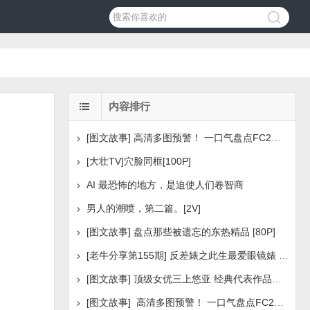
内容排行
[图文故事] 高清多图预警！ 一口气盘点FC2美少女系列之
[大壮TV]穴脸同框[100P]
AI 最恐怖的地方，是迫使人们卷智商
男人的潮喷，第二篇。[2V]
[图文故事] 盘点那些被遗忘的东热精品 [80P]
[老牛分享第155期] 反差婊之此生最爱眼镜婊 [160P]
[图文故事] 顶级女优三上悠亚 经典代表作品盘点 [288P
[图文故事] 高清多图预警！ 一口气盘点FC2美少女系列