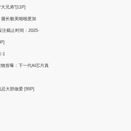
兄弟”[11P]
女 腿长貌美啪啪更加
 投注截止时间：2025-
P]
-1
物首曝：下一代AI芯片真
忌大胆做爱 [95P]