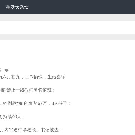
生活大杂烩
6
农历六月初九，工作愉快，生活喜乐
明确禁止一线教师暑假值班；
场，钓到标“兔”的鱼奖67万，3人获刑；
将持续40天；
月内14名中学校长、书记被查；