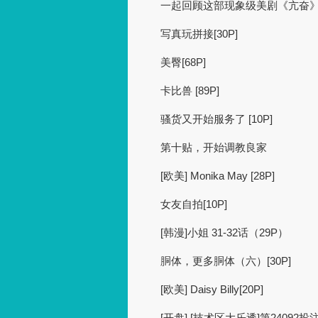
一起回顾这部现象级美剧《亢奋
写真玩拼接[30P]
美臀[68P]
卡比兽 [89P]
骚货又开始服务了 [10P]
第十贴，开始调教良家
[欧美] Monika May [28P]
女友自拍[10P]
[韩漫]小姐 31-32话（29P）
胴体，更多胴体（六）[30P]
[欧美] Daisy Billy[20P]
[开盘] [技术区大乐透]第24092投注