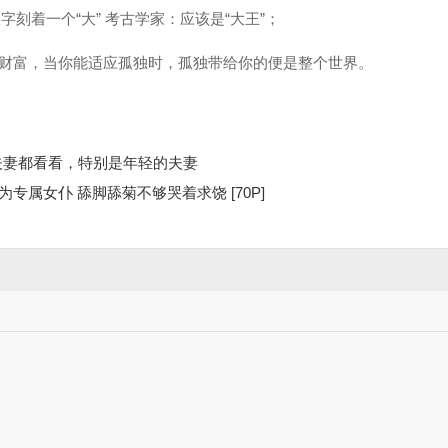
汉字刻着一个“大” 考古学家：应该是“大王”；
财富，当你能适应孤独时，孤独带给你的便是整个世界。
夫妻都看看，特别是年轻的夫妻
司成为专属女仆 舔脚舔菊不够哭着求饶 [70P]