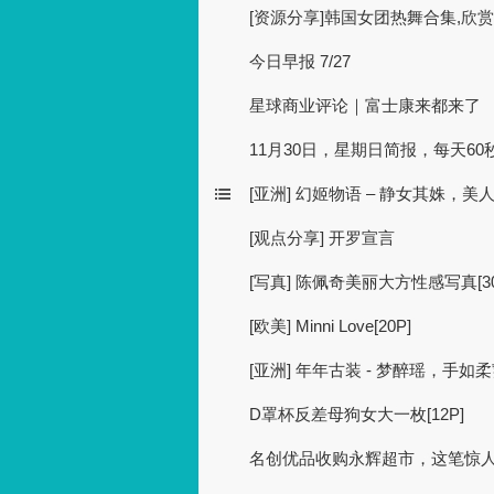
[资源分享]韩国女团热舞合集,欣
今日早报 7/27
星球商业评论｜富士康来都来了
11月30日，星期日简报，每天60
[亚洲] 幻姬物语 – 静女其姝，美
[观点分享] 开罗宣言
[写真] 陈佩奇美丽大方性感写真[30
[欧美] Minni Love[20P]
[亚洲] 年年古装 - 梦醉瑶，手如柔
D罩杯反差母狗女大一枚[12P]
名创优品收购永辉超市，这笔惊