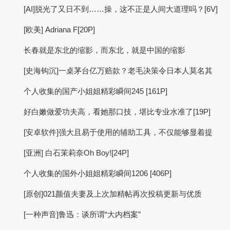
[AI]脱光了又日不到……操，这不正是人间大道理吗？[6V]
[欧美] Adriana F[20P]
长春就是东北的缩影，而东北，就是中国的缩影
[史海钩沉]一桌茅台亿万赔款？老毛决策令日本人莫名其
个人收集的国产小姐姐精彩瞬间245 [161P]
好白嫩做爱功夫高，看她那口技，堪比专业水准了[19P]
[安卓软件]强大且易于使用的辅助工具，不仅能够显着提
[亚洲] 白石茉莉奈Oh Boy![24P]
个人收集的国外小姐姐精彩瞬间1206 [406P]
[原创]021颜值夫妻及上次加精帖再次投稿更新与优质
[一种声音]鲁迅：谈所谓“大内档案”