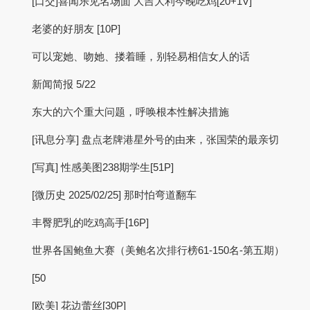
[口交]喜闻乐见名场面 大吉大利今晚吃鸡[20+1V]
老婆的好朋友 [10P]
可以宠她、吻她、搂着睡，别轻易相信女人的话
新闻简报 5/22
东大的六个重大问题，呼唤根本性解决措施
[讯息分享] 盘点老牌港星外号的由来，张国荣的最亲切
[写真] 性感美图238期学生[51P]
[微历史 2025/02/25] 那时怕弯道翻车
丰臀肥乳的吃鸡高手[16P]
世界各国鲍鱼大赛（美鲍名次排行榜61-150名-第五期）
[50
[欧美] 花边蕾丝[30P]