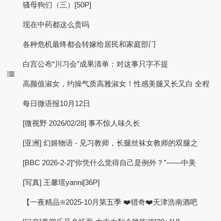
骚母狗们（三）[50P]
现在中药都这么贵吗
各种危机最终都会转嫁给居民和家庭部门
白宫公布“川习会”成果清单：对这事只字不提
高颜值淑女，约操气质高雅淑女！性感美腿又长又白 全程
每日微语报10月12日
[微视野 2026/02/28] 事不惊人味久长
[亚洲] 幻姬物语 - 见习教师，长腿丝袜女教师的双腿之
[BBC 2026-2-2]“你凭什么觉得自己是例外？”——中美
[写真] 王馨瑶yanni[36P]
【一夜精品❇️2025-10月第五季 ❤️猎奇❤️天津浩南酒吧