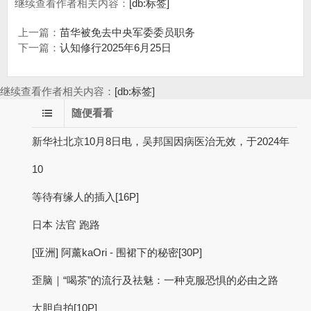
继续查看作者相关内容：
[db:标签]
上一篇：
苗华被免去中央军委委员职务
下一篇：
认知修行2025年6月25日
继续查看作者相关内容：
[db:标签]
随便看看
新华社北京10月8日电，吴邦国因病医治无效，于2024年
10
等待有缘人的插入[16P]
日本 法官 跑路
[亚洲] 阿薰kaOri - 围裙下的秘密[30P]
歪脑｜“喝茶”的流行及祛魅：一种克服恐惧的必由之路
大胆自拍[10P]