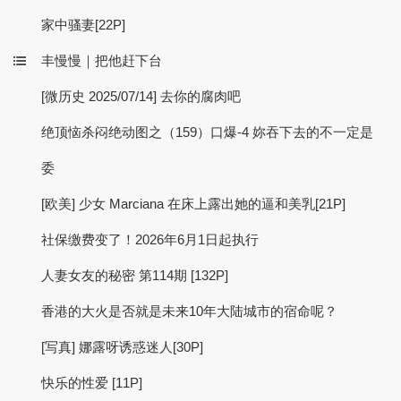
家中骚妻[22P]
丰慢慢｜把他赶下台
[微历史 2025/07/14] 去你的腐肉吧
绝顶恼杀闷绝动图之（159）口爆-4 妳吞下去的不一定是
委
[欧美] 少女 Marciana 在床上露出她的逼和美乳[21P]
社保缴费变了！2026年6月1日起执行
人妻女友的秘密 第114期 [132P]
香港的大火是否就是未来10年大陆城市的宿命呢？
[写真] 娜露呀诱惑迷人[30P]
快乐的性爱 [11P]