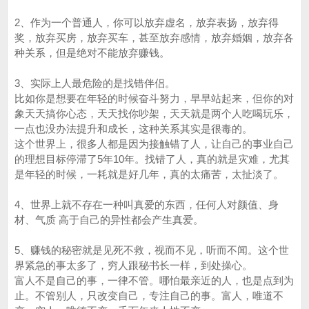
2、作为一个普通人，你可以放弃虚名，放弃表扬，放弃得
奖，放弃买房，放弃买车，甚至放弃感情，放弃婚姻，放弃各
种关系，但是绝对不能放弃赚钱。
3、实际上人最危险的是找错伴侣。
比如你是想要在年轻的时候奋斗努力，早早站起来，但你的对
象天天搞你心态，天天找你吵架，天天就是两个人吃喝玩乐，
一点也没办法提升和成长，这种关系其实是很毒的。
这个世界上，很多人都是因为接触错了人，让自己的事业自己
的理想目标停滞了5年10年。找错了人，真的就是灾难，尤其
是年轻的时候，一耗就是好几年，真的太痛苦，太扯淡了。
4、世界上就不存在一种叫真爱的东西，任何人对颜值、身
材、气质 高于自己的异性都会产生真爱。
5、赚钱的秘密就是见死不救，视而不见，听而不闻。这个世
界紧急的事太多了，穷人跟秘书长一样，到处操心。
富人不是自己的事，一律不管。哪怕最亲近的人，也是点到为
止。不管别人，只改变自己，专注自己的事。富人，唯道不