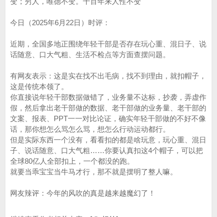
变；穷人，唯德不变。千百年来人性不变
今日（2025年6月22日）时评：
近期，全国多地正围绕年轻干部是否存在玩心重、混日子、说
话随意、口大气粗、生活不检点等方面查摆问题。
有网友表示：这是实在找不出毛病，找不到理由，就扣帽子，
这是传统本领了。
你直接说年轻干部数据做错了，业务量不达标，抄袭，弄虚作
假，然后拿出老干部做的数据、老干部做的业务量、老干部的
文案、报表、PPT一一对比论证，确实年轻干部做的不好不像
话，那你想怎么骂怎么骂，想怎么行动运动都行。
但是实际东西一个没有，看看扣的都是啥玩意，玩心重、混日
子、说话随意、口大气粗……你要认真扣这4个帽子，可以把
全球80亿人全部扣上，一个都没的跑。
就要当乖宝宝当牛马才行，那不就是摆明了整人嘛。
网友辣评：今年的风吹的真是越来越魔幻了！