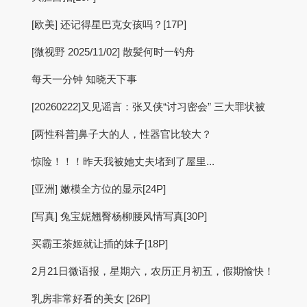
[欧美] 还记得星巴克女孩吗？[17P]
[微视野 2025/11/02] 散髪何时一钓舟
每天一分钟 知晓天下事
[20260222]又见谣言：张又侠“讨习密会” 三大罪状被
[两性科普]鼻子大的人，性器官比较大？
惊险！！！昨天我被她丈夫堵到了屋里...
[亚洲] 嫩模全方位的显示[24P]
[写真] 兔宝妮翘臀杨柳腰风情写真[30P]
买霸王茶姬就让插的妹子[18P]
2月21日微语报，星期六，农历正月初五，假期愉快！
乳房非常好看的美女 [26P]