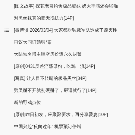
[图文故事] 探花老哥约肏极品靓妹 奶大丰满还会啪啪
对黑丝袜真的毫无抵抗力[14P]
[微博谈 2026/03/04] 大家都对独裁军队造成了毁灭性
再议大同订婚强*案
大陆知名博主唱空房价遭永久封禁
[原创]0431反差淫荡母狗，吃鸡一流[14P]
[写真] 让人目不转睛的极品黑丝[34P]
劈叉掰不开就别硬掰了，掰逼就行了[14P]
新的野鸡点位
[原创]昨日初发，应聚聚要求，再分享爱妻[10P]
中国兴起“反向过年” 机票预订倍增