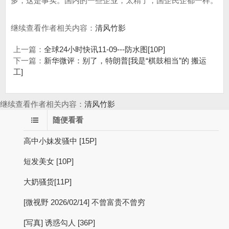
多，这是事实。国内的一些企业，太精了，国企民企都一样。
继续查看作者相关内容：
清风竹影
上一篇：
全球24小时快讯11-09---防水图[10P]
下一篇：
新华微评：别了，特朗普[我是“棋鼓相当”的 搬运
工]
继续查看作者相关内容：
清风竹影
随便看看
高中小妹发骚中 [15P]
短发美女 [10P]
大奶骚货[11P]
[微视野 2026/02/14] 不曾富贵不曾穷
[写真] 诱惑勾人 [36P]